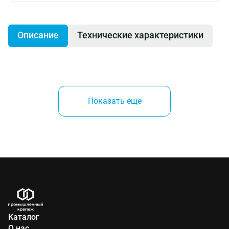
Описание
Технические характеристики
Для крепления в бетоне, полнотелом и пустотелом
керамическом кирпиче, натуральном камне,
Показать еще
керамзитобетонных блоках.
Производитель:
Mungo (Швейцария)
Каталог
О нас