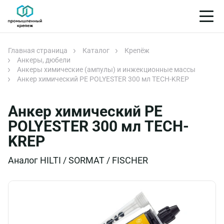
Главная страница
Каталог
Крепёж
Анкеры, дюбели
Анкеры химические (ампулы) и инжекционные массы
Анкер химический PE POLYESTER 300 мл TECH-KREP
Анкер химический PE
POLYESTER 300 мл TECH-
KREP
Аналог HILTI / SORMAT / FISCHER