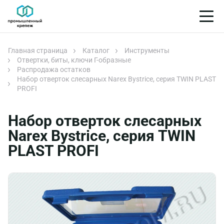
Главная страница
Каталог
Инструменты
Отвертки, биты, ключи Г-образные
Распродажа остатков
Набор отверток слесарных Narex Bystrice, серия TWIN PLAST
PROFI
Набор отверток слесарных
Narex Bystrice, серия TWIN
PLAST PROFI