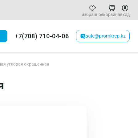
избранное
корзина
вход
+7(708) 710-04-06
sale@promkrep.kz
ая угловая окрашенная
я