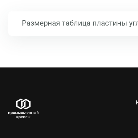
Размерная таблица пластины у
Обозначение
80х120х40х4
L
80
H
120
B
40
S
4
d
6,5