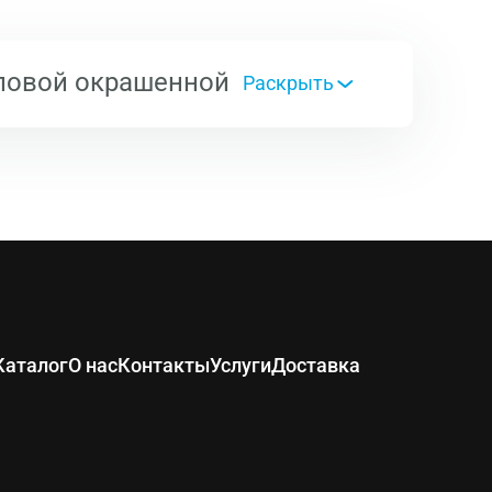
гловой окрашенной
120х180х40х5
120
180
40
Каталог
О нас
Контакты
Услуги
Доставка
5
6,5